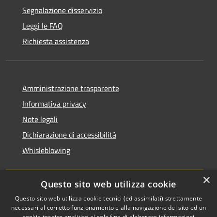
Segnalazione disservizio
Leggi le FAQ
Richiesta assistenza
Amministrazione trasparente
Informativa privacy
Note legali
Dichiarazione di accessibilità
Whisleblowing
×
Questo sito web utilizza cookie
RSS
Copyright © 2026 • Comune di
Questo sito web utilizza cookie tecnici (ed assimilati) strettamente
necessari al corretto funzionamento e alla navigazione del sito ed un
Accessibilità
Foggia • Powered by
cookie tecnico analitico al solo fine di elaborare informazioni