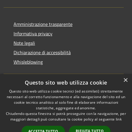
Amministrazione trasparente
Informativa privacy
Note legali
Dichiarazione di accessibilità
Whisleblowing
×
Questo sito web utilizza cookie
RSS
Copyright © 2026 • Comune di
Questo sito web utilizza cookie tecnici (ed assimilati) strettamente
necessari al corretto funzionamento e alla navigazione del sito ed un
Accessibilità
Foggia • Powered by
cookie tecnico analitico al solo fine di elaborare informazioni
Privacy
Municipium
Accesso
•
statistiche, aggregate ed anonime.
Cookie
redazione
Chiudendo questa finestra si potrà proseguire con la navigazione, per
Mappa del sito
maggiori dettagli può consultare la cookie policy al seguente
link
Codici IPA
RIFIUTA TUTTO
ACCETTA TUTTO