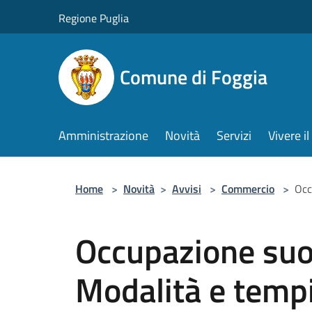
Salta al contenuto principale
Regione Puglia
Comune di Foggia
Amministrazione
Novità
Servizi
Vivere 
Home
>
Novità
>
Avvisi
>
Commercio
>
Occ
Occupazione suo
Modalità e tempi