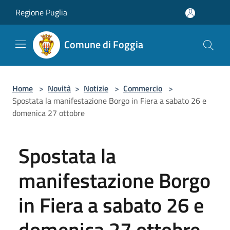
Salta al contenuto principale
Regione Puglia
Comune di Foggia
Home
>
Novità
>
Notizie
>
Commercio
>
Spostata la manifestazione Borgo in Fiera a sabato 26 e
domenica 27 ottobre
Spostata la
manifestazione Borgo
in Fiera a sabato 26 e
domenica 27 ottobre