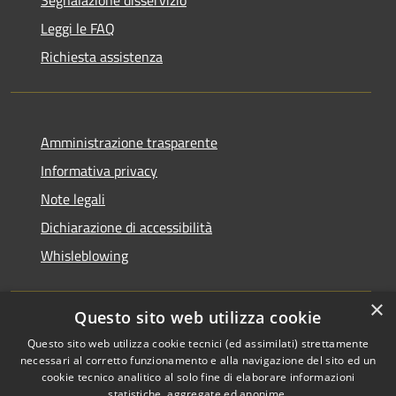
Leggi le FAQ
Richiesta assistenza
Amministrazione trasparente
Informativa privacy
Note legali
Dichiarazione di accessibilità
Whisleblowing
×
Questo sito web utilizza cookie
RSS
Copyright © 2026 • Comune di
Questo sito web utilizza cookie tecnici (ed assimilati) strettamente
necessari al corretto funzionamento e alla navigazione del sito ed un
Accessibilità
Foggia • Powered by
cookie tecnico analitico al solo fine di elaborare informazioni
Privacy
Municipium
Accesso
•
statistiche, aggregate ed anonime.