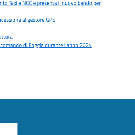
to Taxi e NCC e presenta il nuovo bando per
oncessione al gestore GPS
uttura
 dal comando di Foggia durante l’anno 2024