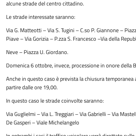
alcune strade del centro cittadino.
Le strade interessate saranno:
Via G. Matteotti – Via S. Tugini – C.so P. Giannone – Piazz
Piave – Via Gorizia – P.zza S. Francesco –Via della Repubb
Neve – Piazza U. Giordano.
Domenica 6 ottobre, invece, processione in onore della B
Anche in questo caso è prevista la chiusura temporanea al
partire dalle ore 19,00.
In questo caso le strade coinvolte saranno:
Via Guglielmi – Via L. Treggiari – Via Gabrielli – Via Mast
De Gasperi – Viale Michelangelo
In entrambi i casi il traffico veicolare verrà dirottato sulle