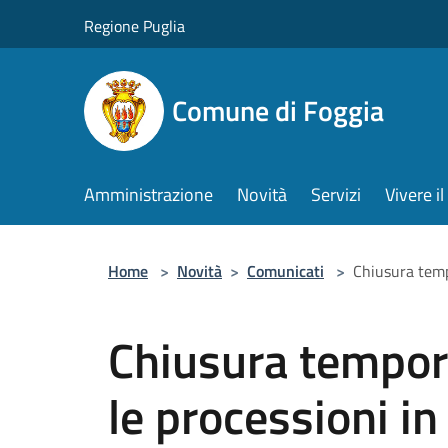
Salta al contenuto principale
Regione Puglia
Comune di Foggia
Amministrazione
Novità
Servizi
Vivere 
Home
>
Novità
>
Comunicati
>
Chiusura tempo
Chiusura tempora
le processioni in