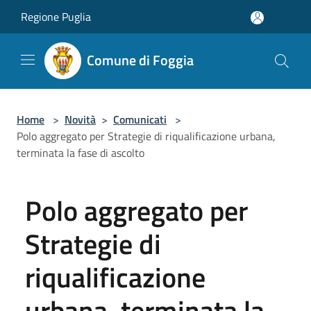
Salta al contenuto principale
Regione Puglia
Comune di Foggia
Home
>
Novità
>
Comunicati
>
Polo aggregato per Strategie di riqualificazione urbana,
terminata la fase di ascolto
Polo aggregato per
Strategie di
riqualificazione
urbana, terminata la