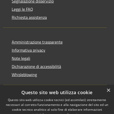
Segnalazione disservizio
Leggi le FAQ
Richiesta assistenza
Amministrazione trasparente
Informativa privacy
Note legali
Dichiarazione di accessibilità
Whisleblowing
×
Questo sito web utilizza cookie
RSS
Copyright © 2026 • Comune di
Questo sito web utilizza cookie tecnici (ed assimilati) strettamente
necessari al corretto funzionamento e alla navigazione del sito ed un
Accessibilità
Foggia • Powered by
cookie tecnico analitico al solo fine di elaborare informazioni
Privacy
Municipium
Accesso
•