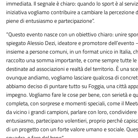
immediata. Il segnale è chiaro: quando lo sport è al serviz
iniziativa vogliamo contribuire a cambiare la percezione di
piene di entusiasmo e partecipazione”.
“Questo evento nasce con un obiettivo chiaro: unire spor
spiegato Alessio Dezi, ideatore e promotore dell’evento
insieme a persone comuni, in un format unico in Italia, c
raccolto una somma importante, e come sempre tutte le
destinate ad associazioni e realtà del territorio. È una s
ovunque andiamo, vogliamo lasciare qualcosa di concret
abbiamo deciso di puntare tutto su Foggia, una città app
impegno. Vogliamo fare le cose per bene, con serietà e qua
completa, con sorprese e momenti speciali, come il Meet&G
da vicino i grandi campioni, parlare con loro, condivider
entusiasmo, partecipano volentieri, proprio perché capisc
di un progetto con un forte valore umano e sociale. Questo 
squadra, e fare del bene”.