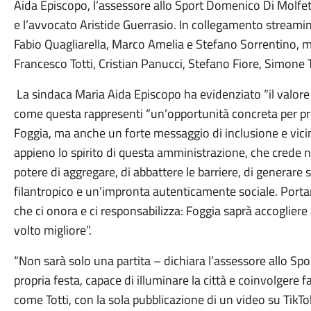
Aida Episcopo, l’assessore allo Sport Domenico Di Molfett
e l’avvocato Aristide Guerrasio. In collegamento streaming
Fabio Quagliarella, Marco Amelia e Stefano Sorrentino, me
Francesco Totti, Cristian Panucci, Stefano Fiore, Simone 
La sindaca Maria Aida Episcopo ha evidenziato “il valore c
come questa rappresenti “un’opportunità concreta per p
Foggia, ma anche un forte messaggio di inclusione e vicina
appieno lo spirito di questa amministrazione, che crede ne
potere di aggregare, di abbattere le barriere, di generare 
filantropico e un’impronta autenticamente sociale. Porta
che ci onora e ci responsabilizza: Foggia saprà accogliere
volto migliore”.
“Non sarà solo una partita – dichiara l’assessore allo S
propria festa, capace di illuminare la città e coinvolgere 
come Totti, con la sola pubblicazione di un video su TikTo