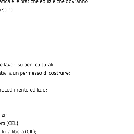
tica e le pratiche edilizie che dovranno
a sono:
 lavori su beni culturali;
lativi a un permesso di costruire;
rocedimento edilizio;
izi;
era (CEL);
izia libera (CIL);