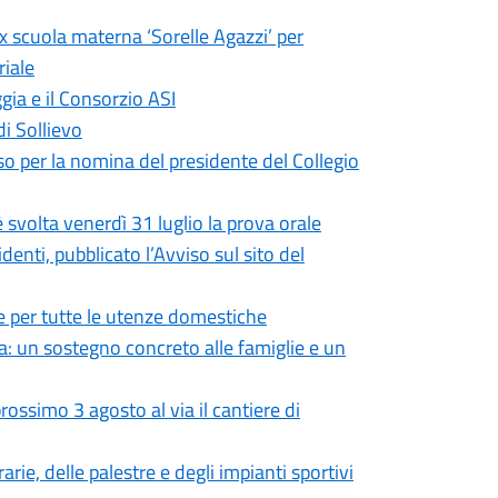
ex scuola materna ‘Sorelle Agazzi’ per
riale
gia e il Consorzio ASI
di Sollievo
so per la nomina del presidente del Collegio
 svolta venerdì 31 luglio la prova orale
enti, pubblicato l’Avviso sul sito del
 per tutte le utenze domestiche
: un sostegno concreto alle famiglie e un
ossimo 3 agosto al via il cantiere di
rie, delle palestre e degli impianti sportivi