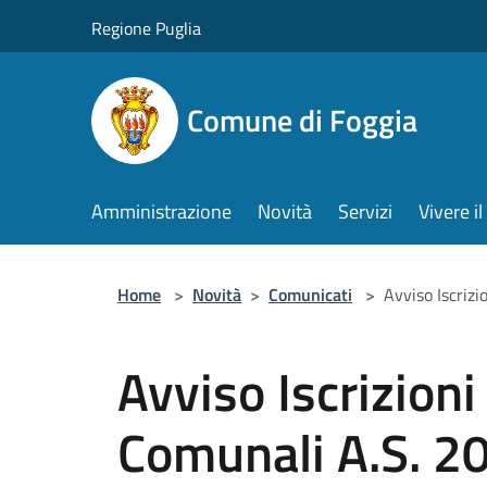
Salta al contenuto principale
Regione Puglia
Comune di Foggia
Amministrazione
Novità
Servizi
Vivere 
Home
>
Novità
>
Comunicati
>
Avviso Iscriz
Avviso Iscrizioni
Comunali A.S. 