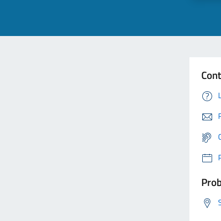
Cont
Prob