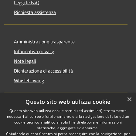
Leggi le FAQ
Richiesta assistenza
Amministrazione trasparente
Informativa privacy
Note legali
Dichiarazione di accessibilità
Whisleblowing
×
Questo sito web utilizza cookie
RSS
Copyright © 2026 • Comune di
Questo sito web utilizza cookie tecnici (ed assimilati) strettamente
necessari al corretto funzionamento e alla navigazione del sito ed un
Accessibilità
Foggia • Powered by
cookie tecnico analitico al solo fine di elaborare informazioni
Privacy
Municipium
Accesso
•
statistiche, aggregate ed anonime.
Cookie
redazione
Chiudendo questa finestra si potrà proseguire con la navigazione, per