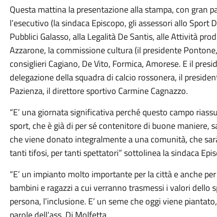
Questa mattina la presentazione alla stampa, con gran p
l’esecutivo (la sindaca Episcopo, gli assessori allo Sport 
Pubblici Galasso, alla Legalità De Santis, alle Attività pro
Azzarone, la commissione cultura (il presidente Pontone, 
consiglieri Cagiano, De Vito, Formica, Amorese. E il presi
delegazione della squadra di calcio rossonera, il presiden
Pazienza, il direttore sportivo Carmine Cagnazzo.
“E’ una giornata significativa perché questo campo riassu
sport, che è già di per sé contenitore di buone maniere, sac
che viene donato integralmente a una comunità, che sar
tanti tifosi, per tanti spettatori” sottolinea la sindaca Epi
“E’ un impianto molto importante per la città e anche per 
bambini e ragazzi a cui verranno trasmessi i valori dello sp
persona, l’inclusione. E’ un seme che oggi viene piantato, 
parole dell’ass. Di Molfetta.