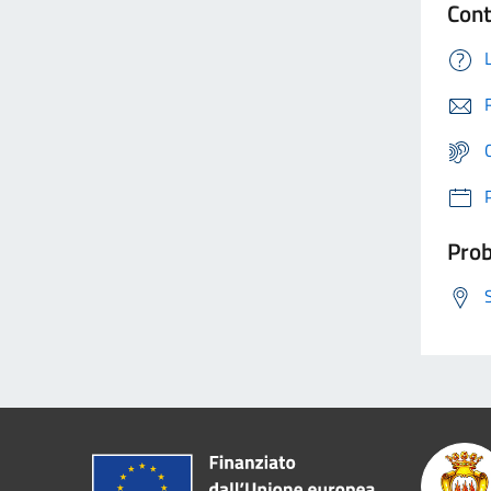
Cont
Prob