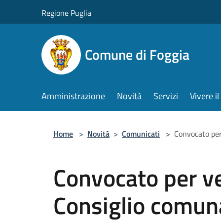
Salta al contenuto principale
Regione Puglia
Comune di Foggia
Amministrazione
Novità
Servizi
Vivere 
Home
>
Novità
>
Comunicati
>
Convocato per
Convocato per ve
Consiglio comun