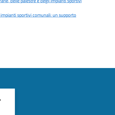
rie, delle palestre e degli impianti sportivi
 e impianti sportivi comunali: un supporto
?