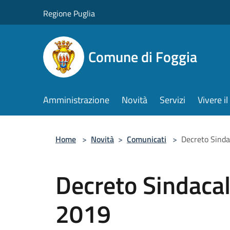
Salta al contenuto principale
Regione Puglia
Comune di Foggia
Amministrazione
Novità
Servizi
Vivere 
Home
>
Novità
>
Comunicati
>
Decreto Sinda
Decreto Sindacal
2019