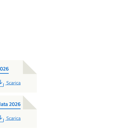
2026
PDF
Scarica
lata 2026
PDF
Scarica