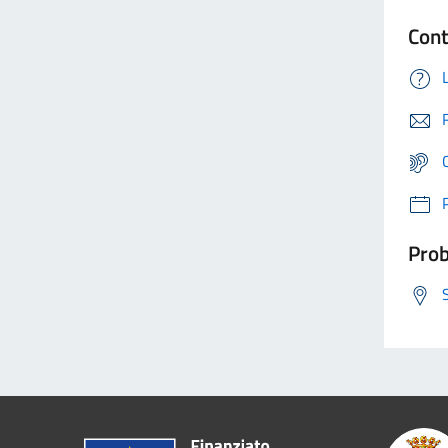
Cont
Prob