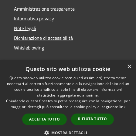
Amministrazione trasparente
Informativa privacy
Note legali
Dichiarazione di accessibilità
Whisleblowing
×
Questo sito web utilizza cookie
RSS
Copyright © 2026 • Comune di
Questo sito web utilizza cookie tecnici (ed assimilati) strettamente
necessari al corretto funzionamento e alla navigazione del sito ed un
Accessibilità
Foggia • Powered by
cookie tecnico analitico al solo fine di elaborare informazioni
Privacy
Municipium
Accesso
•
statistiche, aggregate ed anonime.
Cookie
redazione
Chiudendo questa finestra si potrà proseguire con la navigazione, per
Mappa del sito
maggiori dettagli può consultare la cookie policy al seguente
link
Codici IPA
RIFIUTA TUTTO
ACCETTA TUTTO
Area dipendenti
Intranet Consiglio
MOSTRA DETTAGLI