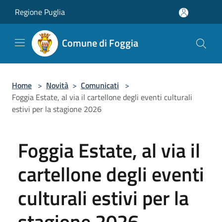
Salta al contenuto principale
Regione Puglia
Comune di Foggia
Home
>
Novità
>
Comunicati
>
Foggia Estate, al via il cartellone degli eventi culturali
estivi per la stagione 2026
Foggia Estate, al via il
cartellone degli eventi
culturali estivi per la
stagione 2026