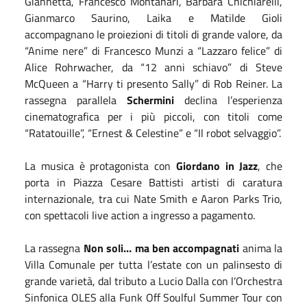
Giannetta, Francesco Montanari, Barbara Chichiarelli,
Gianmarco Saurino, Laika e Matilde Gioli
accompagnano le proiezioni di titoli di grande valore, da
“Anime nere” di Francesco Munzi a “Lazzaro felice” di
Alice Rohrwacher, da “12 anni schiavo” di Steve
McQueen a “Harry ti presento Sally” di Rob Reiner. La
rassegna parallela
Schermini
declina l’esperienza
cinematografica per i più piccoli, con titoli come
“Ratatouille”, “Ernest & Celestine” e “Il robot selvaggio”.
La musica è protagonista con
Giordano in Jazz
, che
porta in Piazza Cesare Battisti artisti di caratura
internazionale, tra cui Nate Smith e Aaron Parks Trio,
con spettacoli live action a ingresso a pagamento.
La rassegna
Non soli… ma ben accompagnati
anima la
Villa Comunale per tutta l’estate con un palinsesto di
grande varietà, dal tributo a Lucio Dalla con l’Orchestra
Sinfonica OLES alla Funk Off Soulful Summer Tour con