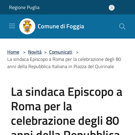
Salta al contenuto principale
Regione Puglia
Comune di Foggia
Home
>
Novità
>
Comunicati
>
La sindaca Episcopo a Roma per la celebrazione degli 80
anni della Repubblica Italiana in Piazza del Quirinale
La sindaca Episcopo a
Roma per la
celebrazione degli 80
anni della Repubblica