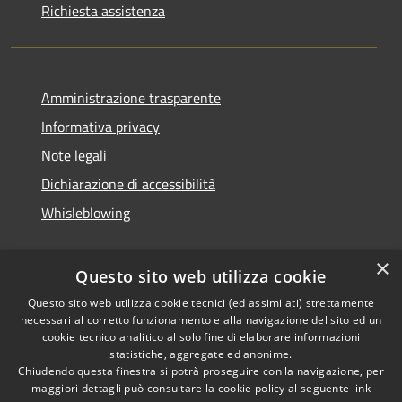
Richiesta assistenza
Amministrazione trasparente
Informativa privacy
Note legali
Dichiarazione di accessibilità
Whisleblowing
×
Questo sito web utilizza cookie
RSS
Copyright © 2026 • Comune di
Questo sito web utilizza cookie tecnici (ed assimilati) strettamente
necessari al corretto funzionamento e alla navigazione del sito ed un
Accessibilità
Foggia • Powered by
cookie tecnico analitico al solo fine di elaborare informazioni
Privacy
Municipium
Accesso
•
statistiche, aggregate ed anonime.
Cookie
redazione
Chiudendo questa finestra si potrà proseguire con la navigazione, per
Mappa del sito
maggiori dettagli può consultare la cookie policy al seguente
link