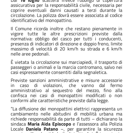
Dal
16 luglio
scatterà invece l’obbligo di copertura
assicurativa per la responsabilità civile, necessaria per
coprire eventuali danni causati a terzi durante la
circolazione. La polizza dovrà essere associata al codice
identificativo del monopattino.
Il Comune ricorda inoltre che restano pienamente in
vigore tutte le altre prescrizioni previste dalla
normativa: obbligo del casco per tutti i conducenti,
presenza di indicatori di direzione e doppio freno, limite
massimo di velocità di 20 km/h su strada e 6 km/h
nelle aree pedonali.
È vietata la circolazione sui marciapiedi, il trasporto di
passeggeri o animali e la marcia contromano, salvo nei
casi espressamente consentiti dalla segnaletica.
Previste sanzioni amministrative e misure accessorie
in caso di violazioni, che vanno dal fermo
amministrativo al sequestro del mezzo, fino alla
confisca nei casi di monopattini modificati o non
conformi alle caratteristiche previste dalla legge.
“La diffusione dei monopattini elettrici rappresenta un
cambiamento nelle abitudini di mobilità urbana ma
richiede responsabilità da parte di tutti – dichiarano la
sindaca
Maria Aida Episcopo
e l’assessora alla Polizia
Locale
Daniela Patano
–, per garantire la sicurezza