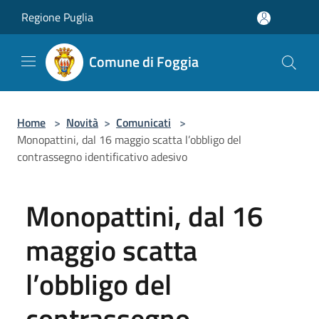
Salta al contenuto principale
Regione Puglia
Comune di Foggia
Home
>
Novità
>
Comunicati
>
Monopattini, dal 16 maggio scatta l’obbligo del
contrassegno identificativo adesivo
Monopattini, dal 16
maggio scatta
l’obbligo del
contrassegno