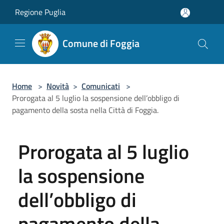
Salta al contenuto principale
Regione Puglia
Comune di Foggia
Home
>
Novità
>
Comunicati
>
Prorogata al 5 luglio la sospensione dell’obbligo di
pagamento della sosta nella Città di Foggia.
Prorogata al 5 luglio
la sospensione
dell’obbligo di
pagamento della