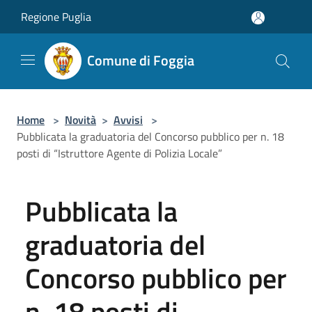
Salta al contenuto principale
Regione Puglia
Comune di Foggia
Home
>
Novità
>
Avvisi
>
Pubblicata la graduatoria del Concorso pubblico per n. 18
posti di “Istruttore Agente di Polizia Locale”
Pubblicata la
graduatoria del
Concorso pubblico per
n. 18 posti di