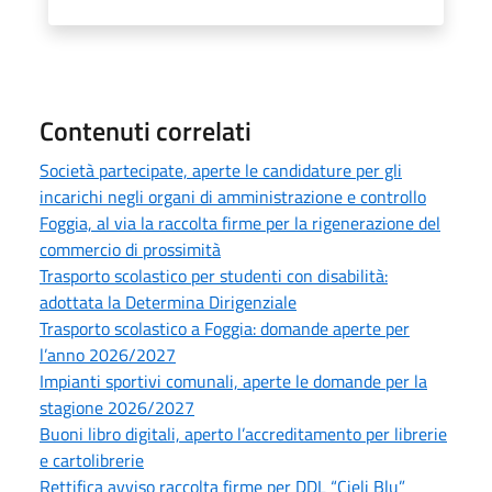
Contenuti correlati
Società partecipate, aperte le candidature per gli
incarichi negli organi di amministrazione e controllo
Foggia, al via la raccolta firme per la rigenerazione del
commercio di prossimità
Trasporto scolastico per studenti con disabilità:
adottata la Determina Dirigenziale
Trasporto scolastico a Foggia: domande aperte per
l’anno 2026/2027
Impianti sportivi comunali, aperte le domande per la
stagione 2026/2027
Buoni libro digitali, aperto l’accreditamento per librerie
e cartolibrerie
Rettifica avviso raccolta firme per DDL “Cieli Blu”