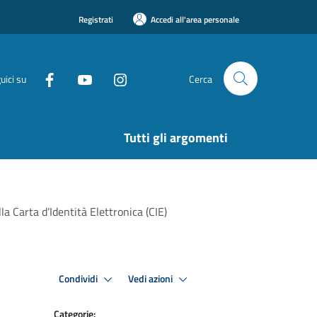
Registrati
Accedi all'area personale
uici su
Cerca
Tutti gli argomenti
a Carta d’Identità Elettronica (CIE)
Condividi
Vedi azioni
Categorie: