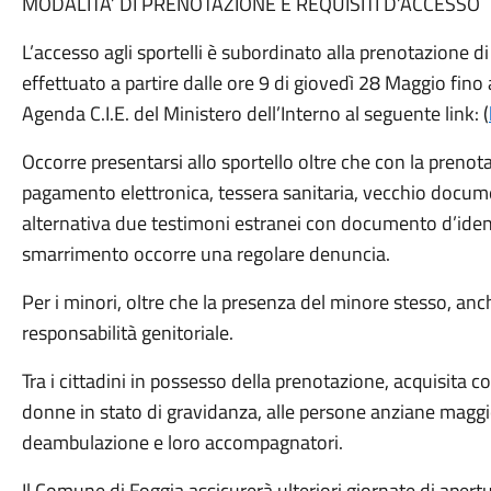
MODALITA’ DI PRENOTAZIONE E REQUISITI D’ACCESSO
L’accesso agli sportelli è subordinato alla prenotazione 
effettuato a partire dalle ore 9 di giovedì 28 Maggio fino 
Agenda C.I.E. del Ministero dell’Interno al seguente link: (
Occorre presentarsi allo sportello oltre che con la prenot
pagamento elettronica, tessera sanitaria, vecchio docu
alternativa due testimoni estranei con documento d’identit
smarrimento occorre una regolare denuncia.
Per i minori, oltre che la presenza del minore stesso, anche
responsabilità genitoriale.
Tra i cittadini in possesso della prenotazione, acquisita c
donne in stato di gravidanza, alle persone anziane maggior
deambulazione e loro accompagnatori.
Il Comune di Foggia assicurerà ulteriori giornate di apert