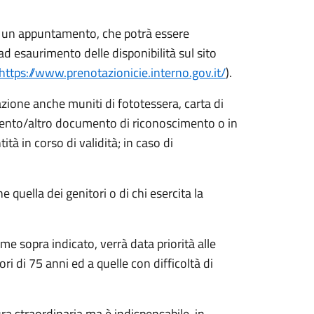
di un appuntamento, che potrà essere
ad esaurimento delle disponibilità sul sito
https://www.prenotazionicie.interno.gov.it/
).
azione anche muniti di fototessera, carta di
mento/altro documento di riconoscimento o in
à in corso di validità; in caso di
 quella dei genitori o di chi esercita la
ome sopra indicato, verrà data priorità alle
i di 75 anni ed a quelle con difficoltà di
ura straordinaria ma è indispensabile, in