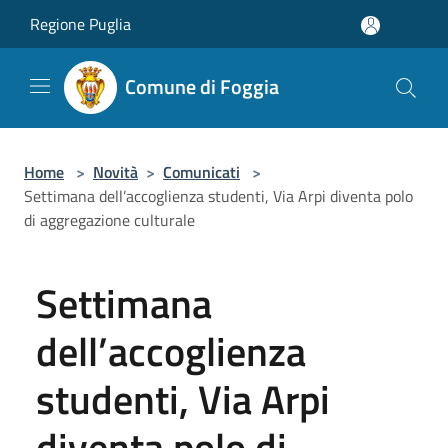
Salta al contenuto principale
Regione Puglia
Comune di Foggia
Home
>
Novità
>
Comunicati
>
Settimana dell’accoglienza studenti, Via Arpi diventa polo
di aggregazione culturale
Settimana
dell’accoglienza
studenti, Via Arpi
diventa polo di