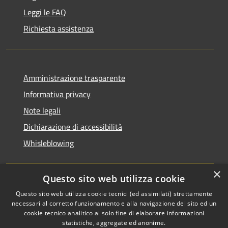
Leggi le FAQ
Richiesta assistenza
Amministrazione trasparente
Informativa privacy
Note legali
Dichiarazione di accessibilità
Whisleblowing
×
Questo sito web utilizza cookie
RSS
Copyright © 2026 • Comune di
Questo sito web utilizza cookie tecnici (ed assimilati) strettamente
necessari al corretto funzionamento e alla navigazione del sito ed un
Accessibilità
Foggia • Powered by
cookie tecnico analitico al solo fine di elaborare informazioni
Privacy
Municipium
Accesso
•
statistiche, aggregate ed anonime.