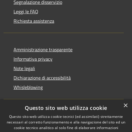
Segnalazione disservizio
Leggi le FAQ
Richiesta assistenza
Amministrazione trasparente
Informativa privacy
Note legali
Dichiarazione di accessibilità
Whisleblowing
×
Questo sito web utilizza cookie
RSS
Copyright © 2026 • Comune di
Questo sito web utilizza cookie tecnici (ed assimilati) strettamente
necessari al corretto funzionamento e alla navigazione del sito ed un
Accessibilità
Foggia • Powered by
cookie tecnico analitico al solo fine di elaborare informazioni
Privacy
Municipium
Accesso
•