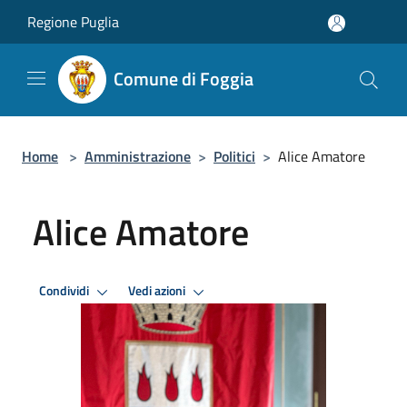
Salta al contenuto principale
Regione Puglia
Comune di Foggia
Home
>
Amministrazione
>
Politici
>
Alice Amatore
Alice Amatore
Condividi
Vedi azioni