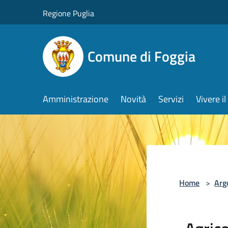
Salta al contenuto principale
Regione Puglia
Comune di Foggia
Amministrazione
Novità
Servizi
Vivere 
Home
>
Arg