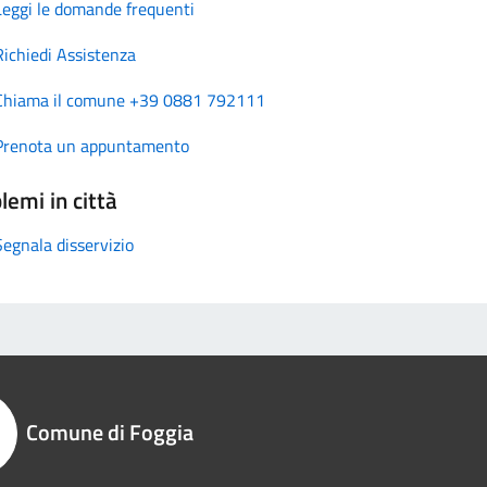
Leggi le domande frequenti
Richiedi Assistenza
Chiama il comune +39 0881 792111
Prenota un appuntamento
lemi in città
Segnala disservizio
Comune di Foggia