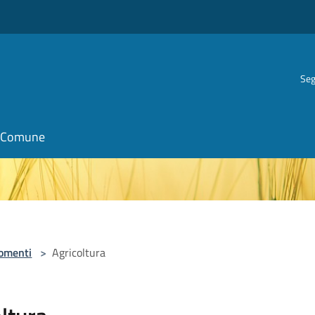
Seg
il Comune
omenti
>
Agricoltura