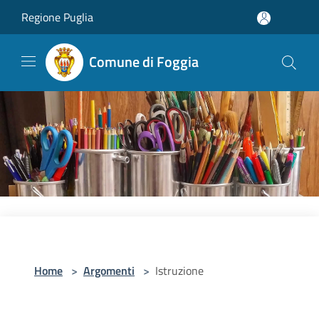
Salta al contenuto principale
Regione Puglia
Comune di Foggia
Home
>
Argomenti
>
Istruzione