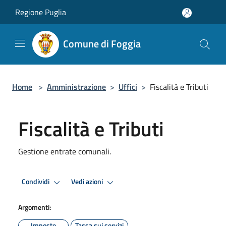
Salta al contenuto principale
Regione Puglia
Comune di Foggia
Home
>
Amministrazione
>
Uffici
>
Fiscalità e Tributi
Fiscalità e Tributi
Gestione entrate comunali.
Condividi
Vedi azioni
Argomenti:
Imposte
Tassa sui servizi