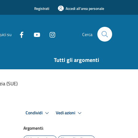
Registrati
Accedi all'area personale
uici su
Cerca
Tutti gli argomenti
zia (SUE)
Condividi
Vedi azioni
Argomenti: