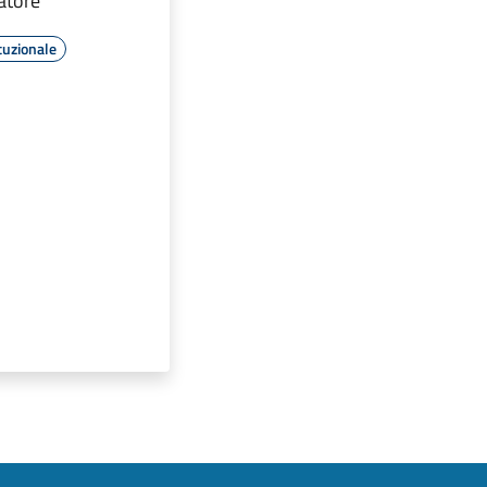
atore
tuzionale