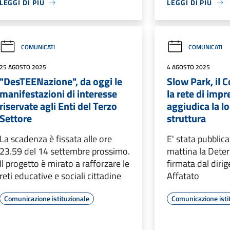
LEGGI DI PIÙ
LEGGI DI PIÙ
COMUNICATI
COMUNICATI
25 AGOSTO 2025
4 AGOSTO 2025
"DesTEENazione", da oggi le
Slow Park, il 
manifestazioni di interesse
la rete di impr
riservate agli Enti del Terzo
aggiudica la l
Settore
struttura
La scadenza è fissata alle ore
E' stata pubblic
23.59 del 14 settembre prossimo.
mattina la Dete
Il progetto è mirato a rafforzare le
firmata dal diri
reti educative e sociali cittadine
Affatato
Comunicazione istituzionale
Comunicazione isti