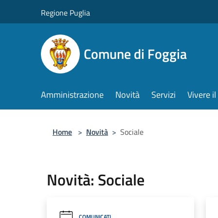
Salta al contenuto principale
Regione Puglia
Comune di Foggia
Amministrazione
Novità
Servizi
Vivere 
Home
>
Novità
>
Sociale
Novità: Sociale
COMUNICATI