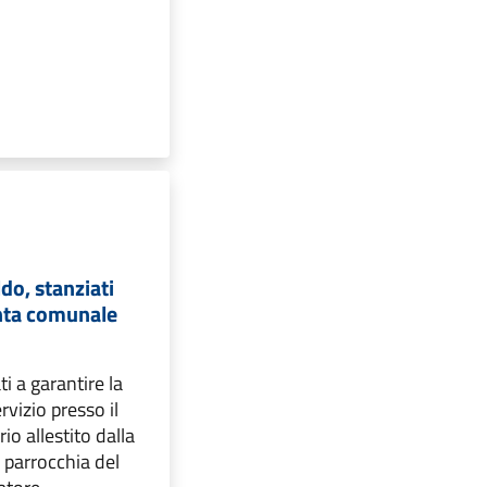
do, stanziati
unta comunale
i a garantire la
rvizio presso il
io allestito dalla
a parrocchia del