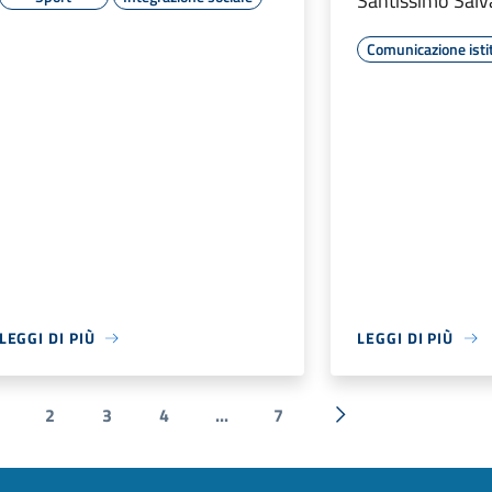
Santissimo Salv
Comunicazione isti
LEGGI DI PIÙ
LEGGI DI PIÙ
2
3
4
...
7
ente
Successiva »