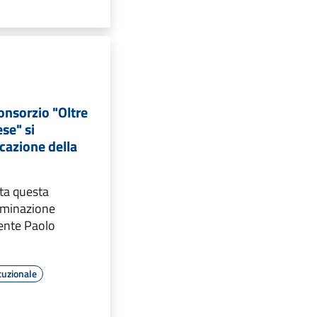
Consorzio "Oltre
ese" si
ocazione della
ata questa
rminazione
gente Paolo
tuzionale