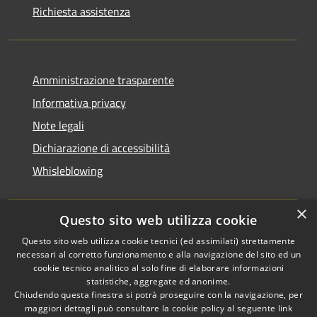
Richiesta assistenza
Amministrazione trasparente
Informativa privacy
Note legali
Dichiarazione di accessibilità
Whisleblowing
×
Questo sito web utilizza cookie
RSS
Copyright © 2026 • Comune di
Questo sito web utilizza cookie tecnici (ed assimilati) strettamente
necessari al corretto funzionamento e alla navigazione del sito ed un
Accessibilità
Foggia • Powered by
cookie tecnico analitico al solo fine di elaborare informazioni
Privacy
Municipium
Accesso
•
statistiche, aggregate ed anonime.
Cookie
redazione
Chiudendo questa finestra si potrà proseguire con la navigazione, per
Mappa del sito
maggiori dettagli può consultare la cookie policy al seguente
link