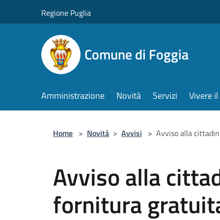
Salta al contenuto principale
Regione Puglia
Comune di Foggia
Amministrazione
Novità
Servizi
Vivere 
Home
>
Novità
>
Avvisi
>
Avviso alla cittadi
Avviso alla citta
fornitura gratuit