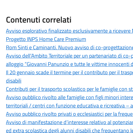
Contenuti correlati
Avviso esplorativo finalizzato esclusivamente a ricevere 
Progetto INPS Home Care Premium
Rom Sinti e Caminanti. Nuovo avviso di co-progettazione 
Avviso dell’Ambito Territoriale per un partenariato di co
alloggio “Giovanni Panunzio e tutte le vittime innocenti 
Il 20 gennaio scade il termine per il contributo per il tras
disabili
Contributi per il trasporto scolastico per le famiglie con st
Avviso pubblico rivolto alle famiglie con figli minori intere
territoriali / centri con funzione educativa e ricreativa –
Avviso pubblico rivolto privati o ecclesiastici per la freq
Avviso di manifestazione d’interesse relativo al potenzia
ed extra scolastica degli alunni disabili che frequentan