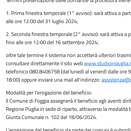
Termini presentazione delle domande la procedura viene ri
1. Prima finestra temporale (1° avviso): sarà attiva a par
alle ore 12:00 del 31 luglio 2024;
2. Seconda finestra temporale (2° avviso): sarà attiva a 
fino alle ore 12:00 del 16 settembre 2024;
oltre tale termine il sistema non accetterà ulteriori trasmi
consultare direttamente il sito web
www.studioinpuglia.re
telefonico 080.8406758 (dal lunedì al venerdì dalle ore 9:
18:00) oppure inviare una mail all’indirizzo:
assistenza@st
Modalità per l'erogazione del beneficio:
Il Comune di Foggia assegnerà il beneficio agli aventi diri
Regione Puglia in sede di riparto, attraverso la modalità b
Giunta Comunale n. 102 del 18/06/2024.
L’erogazione del benefiicio da parte dei comuni è subordi