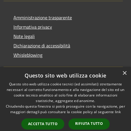
Amministrazione trasparente
Informativa privacy
Note legali
Dichiarazione di accessibilità
Whisleblowing
×
Questo sito web utilizza cookie
RSS
Copyright © 2026 • Comune di
Questo sito web utilizza cookie tecnici (ed assimilati) strettamente
necessari al corretto funzionamento e alla navigazione del sito ed un
Accessibilità
Foggia • Powered by
cookie tecnico analitico al solo fine di elaborare informazioni
Privacy
Municipium
Accesso
•
statistiche, aggregate ed anonime.
Cookie
redazione
Chiudendo questa finestra si potrà proseguire con la navigazione, per
Mappa del sito
maggiori dettagli può consultare la cookie policy al seguente
link
Codici IPA
RIFIUTA TUTTO
ACCETTA TUTTO
Area dipendenti