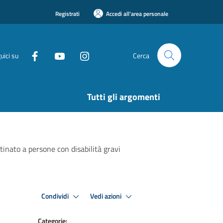
Registrati
Accedi all'area personale
uici su
Cerca
Tutti gli argomenti
inato a persone con disabilità gravi
Condividi
Vedi azioni
Categorie: