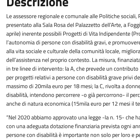
Descrizione
Le assessore regionale e comunale alle Politiche social
presentato alla Sala Rosa del Palazzetto dell’Arte, a Fog
aprile) inerente possibili Progetti di Vita Indipendente (Pro
l’autonomia di persone con disabilità gravi, e promuovere
alla vita sociale e culturale della comunità locale, miglior
dell’assistenza nel proprio contesto. La misura, finanziata 
in tre linee di intervento: la A, che prevede un contribut
per progetti relativi a persone con disabilità grave privi 
massimo di 20mila euro per 18 mesi; la C, rivolta a donne
disabilità, intendono percorrere -o già percorrono- il pe
anche di natura economica (15mila euro per 12 mesi il tet
“Nel 2020 abbiamo approvato una legge -la n. 15- che ha 
con una adeguata dotazione finanziaria prevista ogni ann
persone con disabilità è importante non solo per loro e pe