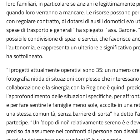
loro familiari, in particolare se anziani e legittimamente p
quando loro verranno a mancare. Le risorse possono per
con regolare contratto, di dotarsi di ausili domotici e/o u
spese di trasporto e generali” ha spiegato l’ ass. Barone. 
possibile condivisione di spazi e servizi, che favorisce anc
l’autonomia, e rappresenta un ulteriore e significativo pr
ha sottolineato.
“I progetti attualmente operativi sono 35: un numero cres
fotografia nitida di situazioni complesse che interessan
collaborazione e la sinergia con la Regione è quindi prez
l’approfondimento delle situazioni specifiche, per affront
e per fare sentire le famiglie meno sole, accolte in una ret
una stessa comunità, senza barriere di sorta” ha detto l’
partecipe. “Un ‘dopo di noi’ relativamente sereno è e de
preciso da assumere nei confronti di persone con disabili
assoluta determinazione e volontà” le sue parole.