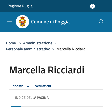
Salta al contenuto principale
Regione Puglia
Comune di Foggia
Home
>
Amministrazione
>
Personale amministrativo
>
Marcella Ricciardi
Marcella Ricciardi
Condividi
Vedi azioni
INDICE DELLA PAGINA