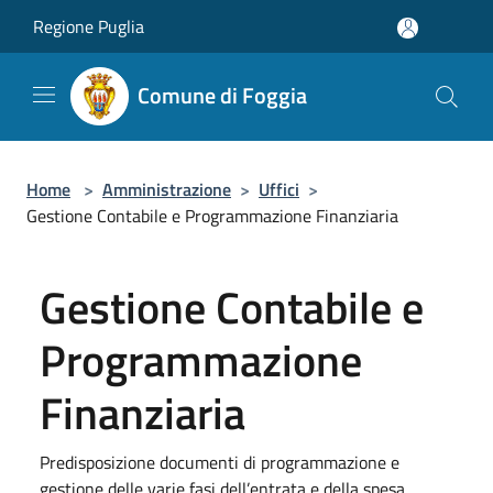
Salta al contenuto principale
Regione Puglia
Comune di Foggia
Home
>
Amministrazione
>
Uffici
>
Gestione Contabile e Programmazione Finanziaria
Gestione Contabile e
Programmazione
Finanziaria
Predisposizione documenti di programmazione e
gestione delle varie fasi dell’entrata e della spesa