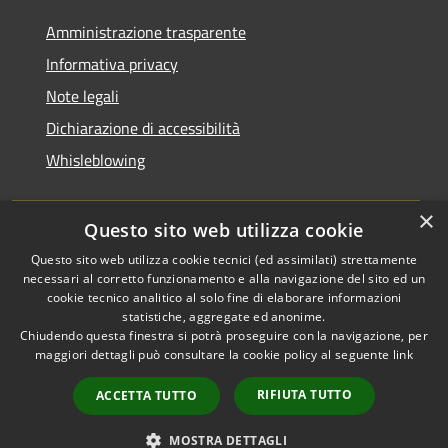
Amministrazione trasparente
Informativa privacy
Note legali
Dichiarazione di accessibilità
Whisleblowing
×
Questo sito web utilizza cookie
RSS
Copyright © 2026 • Comune di
Questo sito web utilizza cookie tecnici (ed assimilati) strettamente
necessari al corretto funzionamento e alla navigazione del sito ed un
Accessibilità
Foggia • Powered by
cookie tecnico analitico al solo fine di elaborare informazioni
Privacy
Municipium
Accesso
•
statistiche, aggregate ed anonime.
Cookie
redazione
Chiudendo questa finestra si potrà proseguire con la navigazione, per
Mappa del sito
maggiori dettagli può consultare la cookie policy al seguente
link
Codici IPA
RIFIUTA TUTTO
ACCETTA TUTTO
Area dipendenti
Intranet Consiglio
MOSTRA DETTAGLI