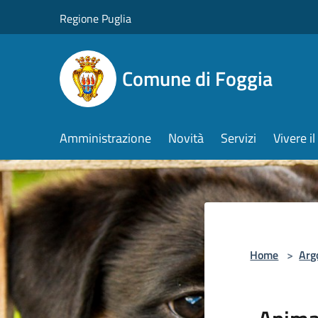
Salta al contenuto principale
Regione Puglia
Comune di Foggia
Amministrazione
Novità
Servizi
Vivere 
Home
>
Arg