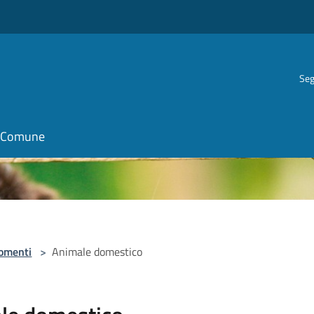
Seg
il Comune
omenti
>
Animale domestico