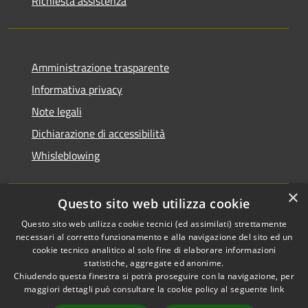
Richiesta assistenza
Amministrazione trasparente
Informativa privacy
Note legali
Dichiarazione di accessibilità
Whisleblowing
×
Questo sito web utilizza cookie
RSS
Copyright © 2026 • Comune di
Questo sito web utilizza cookie tecnici (ed assimilati) strettamente
necessari al corretto funzionamento e alla navigazione del sito ed un
Accessibilità
Foggia • Powered by
cookie tecnico analitico al solo fine di elaborare informazioni
Privacy
Municipium
Accesso
•
statistiche, aggregate ed anonime.
Cookie
redazione
Chiudendo questa finestra si potrà proseguire con la navigazione, per
Mappa del sito
maggiori dettagli può consultare la cookie policy al seguente
link