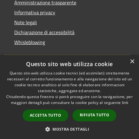
Amministrazione trasparente
Informativa privacy
Note legali
Dichiarazione di accessibilità
Whisleblowing
×
Questo sito web utilizza cookie
RSS
Copyright © 2026 • Comune di
Questo sito web utilizza cookie tecnici (ed assimilati) strettamente
necessari al corretto funzionamento e alla navigazione del sito ed un
Accessibilità
Foggia • Powered by
cookie tecnico analitico al solo fine di elaborare informazioni
Privacy
Municipium
Accesso
•
statistiche, aggregate ed anonime.
Cookie
redazione
Chiudendo questa finestra si potrà proseguire con la navigazione, per
Mappa del sito
maggiori dettagli può consultare la cookie policy al seguente
link
Codici IPA
RIFIUTA TUTTO
ACCETTA TUTTO
Area dipendenti
Intranet Consiglio
MOSTRA DETTAGLI