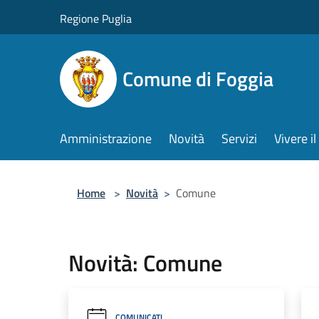
Salta al contenuto principale
Regione Puglia
Comune di Foggia
Amministrazione
Novità
Servizi
Vivere 
Home
>
Novità
>
Comune
Novità: Comune
COMUNICATI