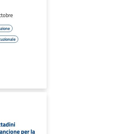
ottobre
azione
tuzionale
tadini
rancione per la