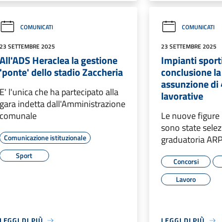
COMUNICATI
COMUNICATI
23 SETTEMBRE 2025
23 SETTEMBRE 2025
All'ADS Heraclea la gestione
Impianti sporti
'ponte' dello stadio Zaccheria
conclusione la
assunzione di 
E' l'unica che ha partecipato alla
lavorative
gara indetta dall'Amministrazione
comunale
Le nuove figure 
sono state selez
Comunicazione istituzionale
graduatoria AR
Sport
Concorsi
Lavoro
LEGGI DI PIÙ
LEGGI DI PIÙ