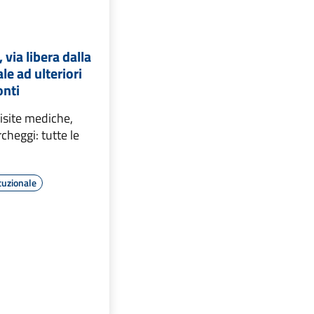
 via libera dalla
e ad ulteriori
onti
visite mediche,
cheggi: tutte le
tuzionale