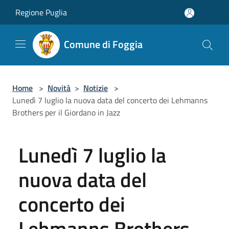
Salta al contenuto principale
Regione Puglia
Comune di Foggia
Home
>
Novità
>
Notizie
>
Lunedì 7 luglio la nuova data del concerto dei Lehmanns
Brothers per il Giordano in Jazz
Lunedì 7 luglio la
nuova data del
concerto dei
Lehmanns Brothers