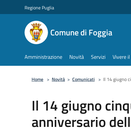
Salta al contenuto principale
Regione Puglia
Comune di Foggia
Amministrazione
Novità
Servizi
Vivere 
Home
>
Novità
>
Comunicati
>
Il 14 giugno c
Il 14 giugno ci
anniversario dell