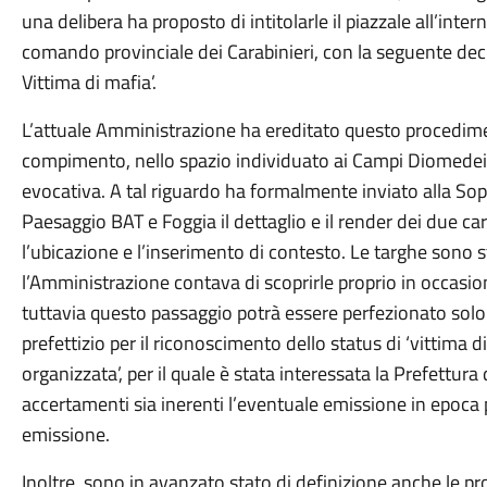
una delibera ha proposto di intitolarle il piazzale all’inte
comando provinciale dei Carabinieri, con la seguente dec
Vittima di mafia’.
L’attuale Amministrazione ha ereditato questo procedimen
compimento, nello spazio individuato ai Campi Diomede
evocativa. A tal riguardo ha formalmente inviato alla Sop
Paesaggio BAT e Foggia il dettaglio e il render dei due c
l’ubicazione e l’inserimento di contesto. Le targhe sono 
l’Amministrazione contava di scoprirle proprio in occa
tuttavia questo passaggio potrà essere perfezionato solo
prefettizio per il riconoscimento dello status di ‘vittima di
organizzata’, per il quale è stata interessata la Prefettur
accertamenti sia inerenti l’eventuale emissione in epoca 
emissione.
Inoltre, sono in avanzato stato di definizione anche le p