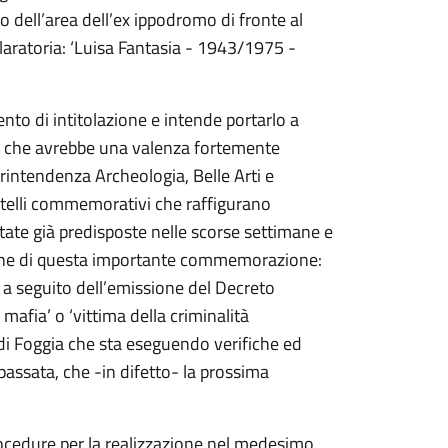
rno dell’area dell’ex ippodromo di fronte al
laratoria: ‘Luisa Fantasia - 1943/1975 -
to di intitolazione e intende portarlo a
i che avrebbe una valenza fortemente
rintendenza Archeologia, Belle Arti e
artelli commemorativi che raffigurano
state già predisposte nelle scorse settimane e
sione di questa importante commemorazione:
 a seguito dell’emissione del Decreto
 mafia’ o ‘vittima della criminalità
a di Foggia che sta eseguendo verifiche ed
passata, che -in difetto- la prossima
rocedure per la realizzazione nel medesimo