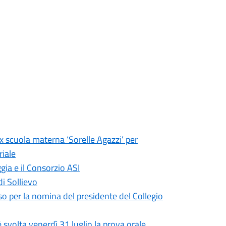
ex scuola materna ‘Sorelle Agazzi’ per
riale
gia e il Consorzio ASI
di Sollievo
so per la nomina del presidente del Collegio
 svolta venerdì 31 luglio la prova orale