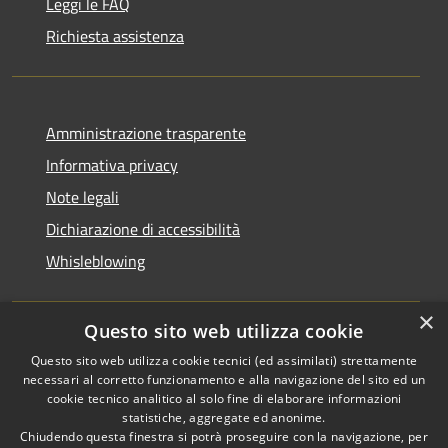
Leggi le FAQ
Richiesta assistenza
Amministrazione trasparente
Informativa privacy
Note legali
Dichiarazione di accessibilità
Whisleblowing
×
Questo sito web utilizza cookie
RSS
Copyright © 2026 • Comune di
Questo sito web utilizza cookie tecnici (ed assimilati) strettamente
necessari al corretto funzionamento e alla navigazione del sito ed un
Accessibilità
Foggia • Powered by
cookie tecnico analitico al solo fine di elaborare informazioni
Privacy
Municipium
Accesso
•
statistiche, aggregate ed anonime.
Cookie
redazione
Chiudendo questa finestra si potrà proseguire con la navigazione, per