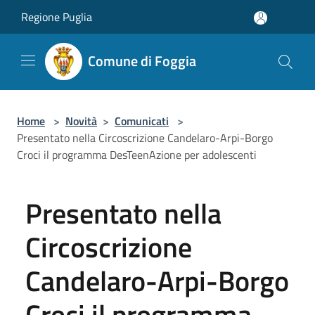
Salta al contenuto principale
Regione Puglia
Comune di Foggia
Home
>
Novità
>
Comunicati
>
Presentato nella Circoscrizione Candelaro-Arpi-Borgo
Croci il programma DesTeenAzione per adolescenti
Presentato nella
Circoscrizione
Candelaro-Arpi-Borgo
Croci il programma