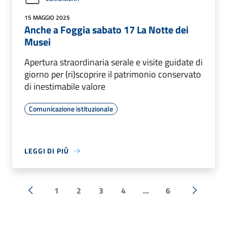
15 MAGGIO 2025
Anche a Foggia sabato 17 La Notte dei
Musei
Apertura straordinaria serale e visite guidate di
giorno per (ri)scoprire il patrimonio conservato
di inestimabile valore
Comunicazione istituzionale
LEGGI DI PIÙ
1
2
3
4
...
6
« Precedente
Successi